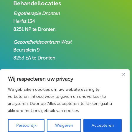
Behandellocaties
Ergotherapie Dronten
Herfst 134
8251 NP te Dronten
Gezondheidscentrum West
Beursplein 9
8253 EA te Dronten
Contact
Wij respecteren uw privacy
Klachten
We gebruiken cookies om uw website evaring te
Algemene voorwaarden
verbeteren, inhoud weer te geven en ons verkeer te
Privacy
analyseren. Door op ‘Alles accepteren’ te klikken, gaat u
akkoord met ons gebruik van cookies.
© 2026 | Ergotherapie Dronten - alle rechten
Persoonlijk
Weigeren
Accepteren
voorbehouden