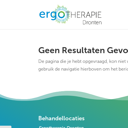
6Ld_mwArAAAAAMhLHEGYNE6b1f2M_elJTLCCNvn-
Geen Resultaten Gev
De pagina die je hebt opgevraagd, kon niet
gebruik de navigatie hierboven om het beric
Behandellocaties