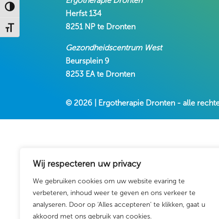
Ergotherapie Dronten
Keuze voor hoog contrast
Herfst 134
8251 NP te Dronten
Kies grootte van het lettertype
Gezondheidscentrum West
Beursplein 9
8253 EA te Dronten
© 2026 | Ergotherapie Dronten - alle rec
Wij respecteren uw privacy
We gebruiken cookies om uw website evaring te
verbeteren, inhoud weer te geven en ons verkeer te
analyseren. Door op ‘Alles accepteren’ te klikken, gaat u
akkoord met ons gebruik van cookies.